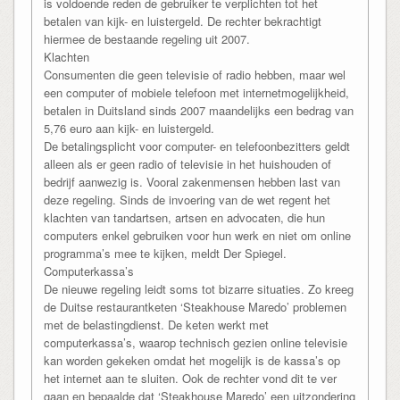
is voldoende reden de gebruiker te verplichten tot het
betalen van kijk- en luistergeld. De rechter bekrachtigt
hiermee de bestaande regeling uit 2007.
Klachten
Consumenten die geen televisie of radio hebben, maar wel
een computer of mobiele telefoon met internetmogelijkheid,
betalen in Duitsland sinds 2007 maandelijks een bedrag van
5,76 euro aan kijk- en luistergeld.
De betalingsplicht voor computer- en telefoonbezitters geldt
alleen als er geen radio of televisie in het huishouden of
bedrijf aanwezig is. Vooral zakenmensen hebben last van
deze regeling. Sinds de invoering van de wet regent het
klachten van tandartsen, artsen en advocaten, die hun
computers enkel gebruiken voor hun werk en niet om online
programma’s mee te kijken, meldt Der Spiegel.
Computerkassa’s
De nieuwe regeling leidt soms tot bizarre situaties. Zo kreeg
de Duitse restaurantketen ‘Steakhouse Maredo’ problemen
met de belastingdienst. De keten werkt met
computerkassa’s, waarop technisch gezien online televisie
kan worden gekeken omdat het mogelijk is de kassa’s op
het internet aan te sluiten. Ook de rechter vond dit te ver
gaan en bepaalde dat ‘Steakhouse Maredo’ een uitzondering