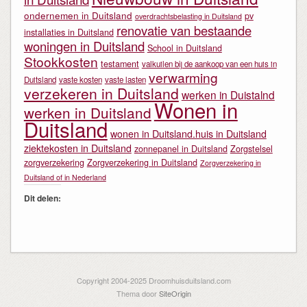
ondernemen in Duitsland
pv
overdrachtsbelasting in Duitsland
renovatie van bestaande
installaties in Duitsland
woningen in Duitsland
School in Duitsland
Stookkosten
testament
valkuilen bij de aankoop van een huis in
verwarming
Duitsland
vaste kosten
vaste lasten
verzekeren in Duitsland
werken in Duistalnd
Wonen in
werken in Duitsland
Duitsland
wonen in Duitsland.huis in Duitsland
ziektekosten in Duitsland
zonnepanel in Duitsland
Zorgstelsel
zorgverzekering
Zorgverzekering in Duitsland
Zorgverzekering in
Duitsland of in Nederland
Dit delen:
Copyright 2004-2025 Droomhuisduitsland.com
Thema door
SiteOrigin