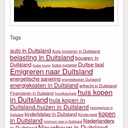
Tags
auto in Duitsland
Auto invoeren in Duitsland
belasting in Duitsland
bouwen in
Duitse taal
Duitsland
Duitse mentaliteit
Duitse humor
Emigreren naar Duitsland
energetische sanering
energiekosten Duitsland
energiekosten in Duitsland
erfrecht in Duitsland
huis kopen
Financieren in Duitsland
houtkachels
in Duitsland
huis kopen in
Duitsland.huizen in Duitsland
Huizenprijzen in
kopen
kinderbijslag in Duitsland
Kindergeld
Duitsland
in Duitsland
Nederlanders
minimum loon in Duitsland
Nieuwbouw in Duitsland
in Duitsland