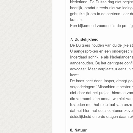
Nederland. De Duitse dag niet beginn
heerlijk, omdat steeds nieuwe lading
gebruikelijk om in de ochtend naar d
krantje.
Een bijkomend voordeel is de pretti
7. Duidelijkheid
De Duitsers houden van duidelijke str
U aangesproken en een ondergeschikt
Inderdaad schrik je als Nederlander
aangehouden. Bij het geringste confl
advocaat. Maar verplaats u eens in d
komt.
De baas heet daar Jasper, draagt ge
vergaderingen: `Misschien moesten w
niet door dat het project hiermee va
die vermomt zich omdat we niet van d
tevreden met het resultaat van onze 
dat het hier met de allochtonen zove
duidelijkheid en orde dragen daar zek
8. Natuur