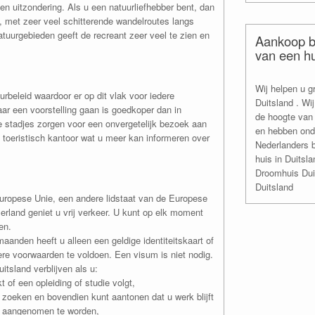
n uitzondering. Als u een natuurliefhebber bent, dan
, met zeer veel schitterende wandelroutes langs
tuurgebieden geeft de recreant zeer veel te zien en
Aankoop b
van een hu
Wij helpen u g
urbeleid waardoor er op dit vlak voor iedere
Duitsland . Wi
aar een voorstelling gaan is goedkoper dan in
de hoogte van 
 stadjes zorgen voor een onvergetelijk bezoek aan
en hebben ond
n toeristisch kantoor wat u meer kan informeren over
Nederlanders 
huis in Duitsl
Droomhuis Dui
Duitsland
Europese Unie, een andere lidstaat van de Europese
land geniet u vrij verkeer. U kunt op elk moment
en.
aanden heeft u alleen een geldige identiteitskaart of
ere voorwaarden te voldoen. Een visum is niet nodig.
itsland verblijven als u:
t of een opleiding of studie volgt,
 zoeken en bovendien kunt aantonen dat u werk blijft
 aangenomen te worden,