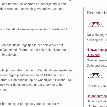
l aan normen en waarden en hoffelijkheid is een
nders wanneer hun wordt gevraagd wat ze een
Recente be
 in Duitsland aanzienlijk lager dan in Nederland!
Ontwikkeling v
grensegio in
L
an alle kleine regeltjes is het beleid over het
in Nederland. Daarom is het ook makkelijker om je
Nieuwe regelge
n te pakken.
Duitsland
Nieuwe regelge
Duitsland
Lees
htlijst kan staan, is het in Duitsland veel sneller en
an overmorgen plaatsvinden en de MRI-scan nog
dat u zich aansluit op de wachtlijst in Holland! Wat
 ook voor de kinderopvang, dat is ook over het
installatie va
rland.
De schoorstee
De schoorstee
 het ontbijt is een groot verschil met dat van
plichten
Lees m