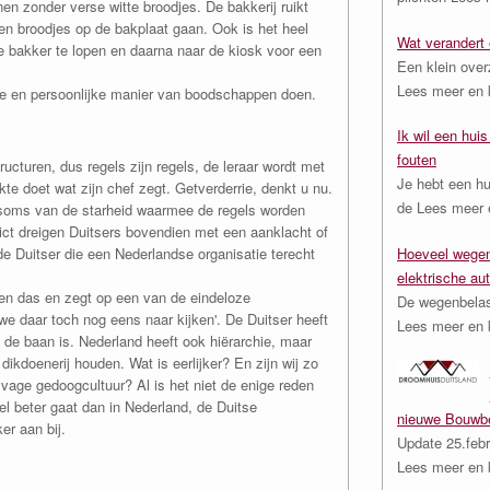
en zonder verse witte broodjes. De bakkerij ruikt
en broodjes op de bakplaat gaan. Ook is het heel
Wat verandert 
e bakker te lopen en daarna naar de kiosk voor een
Een klein over
Lees meer en k
ge en persoonlijke manier van boodschappen doen.
Ik wil een hui
fouten
ucturen, dus regels zijn regels, de leraar wordt met
Je hebt een hu
e doet wat zijn chef zegt. Getverderrie, denkt u nu.
de
Lees meer e
 soms van de starheid waarmee de regels worden
ict dreigen Duitsers bovendien met een aanklacht of
Hoeveel wegen
e Duitser die een Nederlandse organisatie terecht
elektrische aut
en das en zegt op een van de eindeloze
De wegenbelast
e daar toch nog eens naar kijken'. De Duitser heeft
Lees meer en k
n de baan is. Nederland heeft ook hiërarchie, maar
ikdoenerij houden. Wat is eerlijker? En zijn wij zo
vage gedoogcultuur? Al is het niet de enige reden
el beter gaat dan in Nederland, de Duitse
nieuwe Bouwbe
er aan bij.
Update 25.febr
Lees meer en k