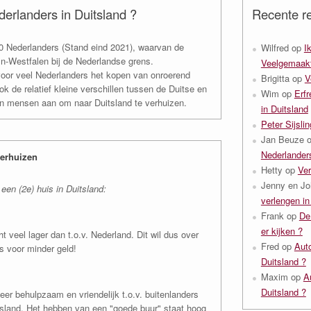
rlanders in Duitsland ?
Recente re
0 Nederlanders (Stand eind 2021), waarvan de
Wilfred
op
I
jn-Westfalen bij de Nederlandse grens.
Veelgemaakt
voor veel Nederlanders het kopen van onroerend
Brigitta
op
V
Ook de relatief kleine verschillen tussen de Duitse en
Wim
op
Erfr
en mensen aan om naar Duitsland te verhuizen.
in Duitsland
Peter Sijslin
Jan Beuze
Nederlanders
verhuizen
Hetty
op
Ver
Jenny en Jo
en (2e) huis in Duitsland:
verlengen in
Frank
op
De
er kijken ?
ht veel lager dan t.o.v. Nederland. Dit wil dus over
Fred
op
Aut
s voor minder geld!
Duitsland ?
Maxim
op
A
Duitsland ?
er behulpzaam en vriendelijk t.o.v. buitenlanders
itsland. Het hebben van een "goede buur" staat hoog