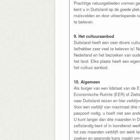
Prachtige natuurgebieden vormen gee
bent u in Duitsland op de goede plek
maïsvelden en door uiteenlopende na
te beleven.
9. Het cultuuraanbod
Duitsland heeft een zeer divers cultu
liefhebber zeer veel te beleven is! N
Nederland en het bezoeken van oude
het land. Elke plaats heeft een eige
het cultuur aanbod.
10. Algemeen
Als burger van een lidstaat van de 
Economische Ruimte (EER) of Zwitser
naar Duitsland reizen en hier verblijv
Voor een verblijf van maximaal drie m
paspoort nodig, u hoeft niet aan and
U kunt langer dan drie maanden in Du
zelfstandig bent of in loondienst werk
tot zes maanden verblijft om werk te
zoeken en gegronde kans maakt om