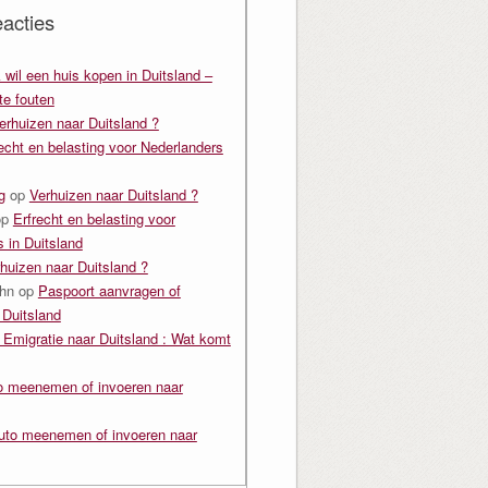
acties
k wil een huis kopen in Duitsland –
e fouten
erhuizen naar Duitsland ?
echt en belasting voor Nederlanders
g
op
Verhuizen naar Duitsland ?
op
Erfrecht en belasting voor
 in Duitsland
huizen naar Duitsland ?
hn
op
Paspoort aanvragen of
 Duitsland
 Emigratie naar Duitsland : Wat komt
o meenemen of invoeren naar
uto meenemen of invoeren naar