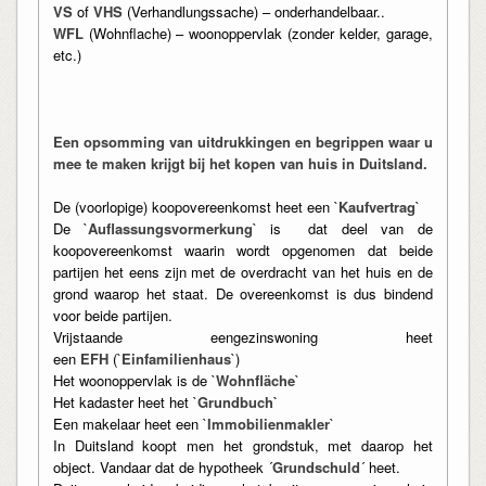
VS
of
VHS
(Verhandlungssache) – onderhandelbaar..
WFL
(Wohnflache) – woonoppervlak (zonder kelder, garage,
etc.)
Een opsomming van uitdrukkingen en begrippen waar u
mee te maken krijgt bij het kopen van huis in Duitsland.
De (voorlopige) koopovereenkomst heet een `
Kaufvertrag
`
De `
Auflassungsvormerkung
` is dat deel van de
koopovereenkomst waarin wordt opgenomen dat beide
partijen het eens zijn met de overdracht van het huis en de
grond waarop het staat. De overeenkomst is dus bindend
voor beide partijen.
Vrijstaande eengezinswoning heet
een
EFH
(`
Einfamilienhaus
`)
Het woonoppervlak is de `
Wohnfläche
`
Het kadaster heet het `
Grundbuch`
Een makelaar heet een `
Immobilienmakler
`
In Duitsland koopt men het grondstuk, met daarop het
object. Vandaar dat de hypotheek ´
Grundschuld
´ heet.