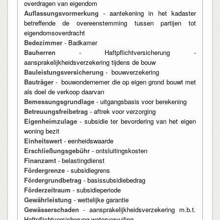
overdragen van eigendom
Auflassungsvormerkung
- aantekening in het kadaster
betreffende de overeenstemming tussen partijen tot
eigendomsoverdracht
Bedezimmer
- Badkamer
Bauherren
- Haftpflichtversicherung -
aansprakelijkheidsverzekering tijdens de bouw
Bauleistungsversicherung
- bouwverzekering
Bauträger
- bouwondernemer die op eigen grond bouwt met
als doel de verkoop daarvan
Bemessungsgrundlage
- uitgangsbasis voor berekening
Betreuungsfreibetrag
- aftrek voor verzorging
Eigenheimzulage
- subsidie ter bevordering van het eigen
woning bezit
Einheitswert
- eenheidswaarde
Erschließungsgebühr
- ontsluitingskosten
Finanzamt
- belastingdienst
Fördergrenze
- subsidiegrens
Fördergrundbetrag
- basissubsidiebedrag
Förderzeitraum
- subsidieperiode
Gewährleistung
- wettelijke garantie
Gewässerschaden
- aansprakelijkheidsverzekering m.b.t.
Haftpflichtversicherung watervervuiling