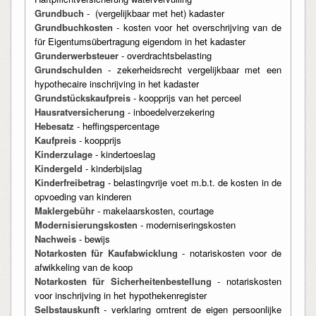
Grundbuch
- (vergelijkbaar met het) kadaster
Grundbuchkosten
- kosten voor het overschrijving van de
für Eigentumsübertragung eigendom in het kadaster
Grunderwerbsteuer
- overdrachtsbelasting
Grundschulden
- zekerheidsrecht vergelijkbaar met een
hypothecaire inschrijving in het kadaster
Grundstückskaufpreis
- koopprijs van het perceel
Hausratversicherung
- inboedelverzekering
Hebesatz
- heffingspercentage
Kaufpreis
- koopprijs
Kinderzulage
- kindertoeslag
Kindergeld
- kinderbijslag
Kinderfreibetrag
- belastingvrije voet m.b.t. de kosten in de
opvoeding van kinderen
Maklergebühr
- makelaarskosten, courtage
Modernisierungskosten
- moderniseringskosten
Nachweis
- bewijs
Notarkosten für Kaufabwicklung
- notariskosten voor de
afwikkeling van de koop
Notarkosten für Sicherheitenbestellung
- notariskosten
voor inschrijving in het hypothekenregister
Selbstauskunft
- verklaring omtrent de eigen persoonlijke