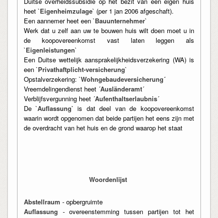
Duitse overheidssubsidie op het bezit van een eigen huis
heet `
Eigenheimzulage
` (per 1 jan 2006 afgeschaft).
Een aannemer heet een `
Bauunternehmer
`
Werk dat u zelf aan uw te bouwen huis wilt doen moet u in
de koopovereenkomst vast laten leggen als
`
Eigenleistungen
`
Een Duitse wettelijk aansprakelijkheidsverzekering (WA) is
een `
Privathaftplicht-versicherung
`
Opstalverzekering: `
Wohngebaudeversicherung´
Vreemdelingendienst heet ´
Ausländeramt
´
Verblijfsvergunning heet ´
Aufenthaltserlaubnis
´
De `
Auflassung`
is dat deel van de koopovereenkomst
waarin wordt opgenomen dat beide partijen het eens zijn met
de overdracht van het huis en de grond waarop het staat
Woordenlijst
Abstellraum
- opbergruimte
Auflassung
- overeenstemming tussen partijen tot het