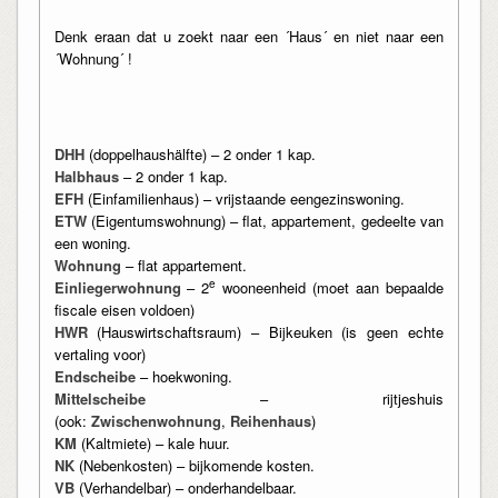
Denk eraan dat u zoekt naar een ´Haus´ en niet naar een
´Wohnung´ !
DHH
(doppelhaushälfte) – 2 onder 1 kap.
Halbhaus
– 2 onder 1 kap.
EFH
(Einfamilienhaus) – vrijstaande eengezinswoning.
ETW
(Eigentumswohnung) – flat, appartement, gedeelte van
een woning.
Wohnung
– flat appartement.
e
Einliegerwohnung
– 2
wooneenheid (moet aan bepaalde
fiscale eisen voldoen)
HWR
(Hauswirtschaftsraum) – Bijkeuken (is geen echte
vertaling voor)
Endscheibe
– hoekwoning.
Mittelscheibe
– rijtjeshuis
(ook:
Zwischenwohnung
,
Reihenhaus
)
KM
(Kaltmiete) – kale huur.
NK
(Nebenkosten) – bijkomende kosten.
VB
(Verhandelbar) – onderhandelbaar.