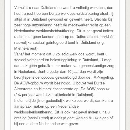
Verhuist u naar Duitsland en wordt u volledig werkloos, dan
heeft u recht op een Duitse werkloosheidsuitkering alsof hij
altijd al in Duitsland gewoond en gewerkt heeft. Slechts bij
zeer hoge uitzondering heeft de medewerker recht op een
Nederlandse werkloosheidsuitkering. Dit is het geval indien
u absoluut geen kansen heeft op de Duitse arbeidsmarkt én
nauwelijks sociaal geïntegreerd bent in Duitsland (z.g.
Miethe-arrest)
Vanaf het moment dat u volledig werkloos wordt, bent u
sociaal verzekerd en belastingplichtig in Duitsland. U mag
dan ook géén gebruik meer maken van geneeskundige zorg
in Nederland. Bent u ouder dan 40 jaar dan wordt zijn
bedrijfspensioenopbouw gewaarborgd door de FVP-regeling.
De AOW-opbouw wordt beëindigd. U bouwt wel Duitse
Altersrente en Hinterbliebenenrente op. De AOW-opbouw
(2% per jaar wordt t.z.t. uitbetaald in Duitsland).
Indien u tijdelijk of gedeeltelijk werkeloos wordt, dan kunt u
aanspraak maken op een Nederlandse
werkloosheidsuitkering. Dit is ook het geval indien u na u
ontslag (aansluitend) in deeltijd gaat werken bij uw eigen of
bij een andere Nederlandse werkgever.