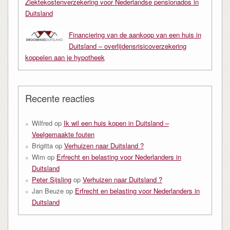
Ziektekostenverzekering voor Nederlandse pensionados in
Duitsland
Financiering van de aankoop van een huis in
Duitsland – overlijdensrisicoverzekering
koppelen aan je hypotheek
Recente reacties
Wilfred
op
Ik wil een huis kopen in Duitsland –
Veelgemaakte fouten
Brigitta
op
Verhuizen naar Duitsland ?
Wim
op
Erfrecht en belasting voor Nederlanders in
Duitsland
Peter Sijsling
op
Verhuizen naar Duitsland ?
Jan Beuze
op
Erfrecht en belasting voor Nederlanders in
Duitsland