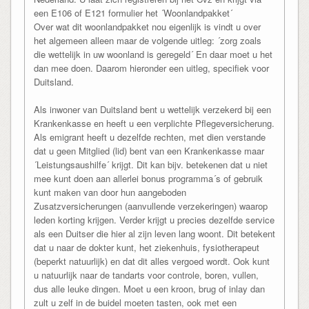
een E106 of E121 formulier het ´Woonlandpakket´
Over wat dit woonlandpakket nou eigenlijk is vindt u over
het algemeen alleen maar de volgende uitleg: ´zorg zoals
die wettelijk in uw woonland is geregeld´ En daar moet u het
dan mee doen. Daarom hieronder een uitleg, specifiek voor
Duitsland.
Als inwoner van Duitsland bent u wettelijk verzekerd bij een
Krankenkasse en heeft u een verplichte Pflegeversicherung.
Als emigrant heeft u dezelfde rechten, met dien verstande
dat u geen Mitglied (lid) bent van een Krankenkasse maar
´Leistungsaushilfe´ krijgt. Dit kan bijv. betekenen dat u niet
mee kunt doen aan allerlei bonus programma´s of gebruik
kunt maken van door hun aangeboden
Zusatzversicherungen (aanvullende verzekeringen) waarop
leden korting krijgen. Verder krijgt u precies dezelfde service
als een Duitser die hier al zijn leven lang woont. Dit betekent
dat u naar de dokter kunt, het ziekenhuis, fysiotherapeut
(beperkt natuurlijk) en dat dit alles vergoed wordt. Ook kunt
u natuurlijk naar de tandarts voor controle, boren, vullen,
dus alle leuke dingen. Moet u een kroon, brug of inlay dan
zult u zelf in de buidel moeten tasten, ook met een