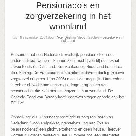
Pensionado’s en
zorgverzekering in het
woonland
Op 18 september 2009 door
Peter Sijsling
Met
0
Reacties -
verzekeren in
duitsland
Personen met een Nederlands wettelijk pensioen die in een
andere lidstaat wonen – kunnen zich inschrijven bij een lokaal
ziekenfonds (in Duitsland: Krankenkasse). Nederland betaalt dan
de rekening. De Europese socialezekerheidsverordening (nieuwe
zorgverzekering per 1 jan 2006) maakt dat mogelijk. Omstreden
is echter of Nederland een zorgbijdrage mag heffen van
pensionado’s die zich niet inschrijven in hun woonland. De
Centrale Raad van Beroep heeft daarover vragen gesteld aan het
EG Hof.
Opmerking: als uitkeringsgerechtigde is zorg ten laste van
Nederland (woonlandpakket, premiebetalling aan Cvz en
belastingdienst) een plichtverzekering en geen keuze. Hierover
worden nu vragen gesteld bij het Europese hof, een alternatief