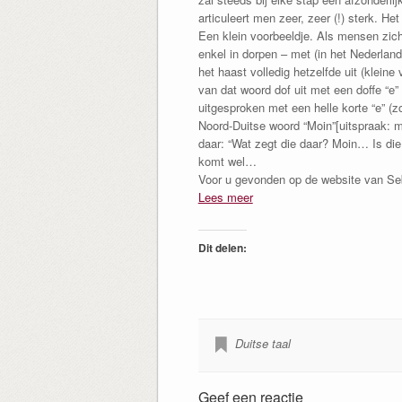
articuleert men zeer, zeer (!) sterk. He
Een klein voorbeeldje. Als mensen zic
enkel in dorpen – met (in het Nederlan
het haast volledig hetzelfde uit (klein
van dat woord dof uit met een doffe “e”
uitgesproken met een helle korte “e” (zoa
Noord-Duitse woord “Moin”[uitspraak: m-
daar: “Wat zegt die daar? Moin… Is die 
komt wel…
Voor u gevonden op de website van Se
Lees meer
Dit delen:
Duitse taal
Geef een reactie