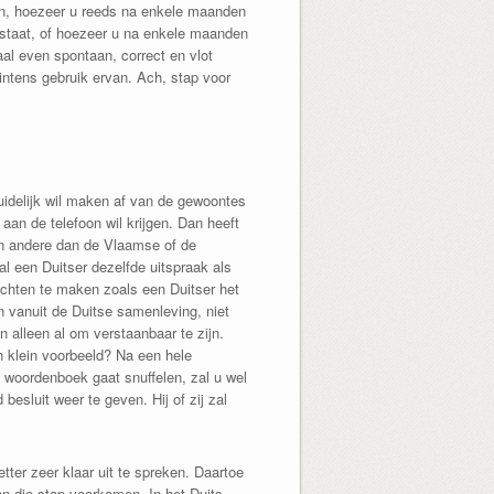
aan, hoezeer u reeds na enkele maanden
rstaat, of hoezeer u na enkele maanden
aal even spontaan, correct en vlot
intens gebruik ervan. Ach, stap voor
uidelijk wil maken af van de gewoontes
aan de telefoon wil krijgen. Dan heeft
en andere dan de Vlaamse of de
al een Duitser dezelfde uitspraak als
dachten te maken zoals een Duitser het
en vanuit de Duitse samenleving, niet
 alleen al om verstaanbaar te zijn.
 klein voorbeeld? Na een hele
s woordenboek gaat snuffelen, zal u wel
esluit weer te geven. Hij of zij zal
tter zeer klaar uit te spreken. Daartoe
van die stap voorkomen. In het Duits