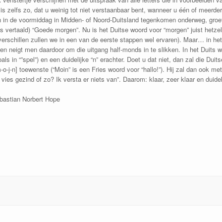
t is zelfs zo, dat u weinig tot niet verstaanbaar bent, wanneer u één of meerdere
h in de voormiddag in Midden- of Noord-Duitsland tegenkomen onderweg, gro
ds vertaald) “Goede morgen”. Nu is het Duitse woord voor “morgen” juist hetze
e verschillen zullen we in een van de eerste stappen wel ervaren). Maar… in h
 en neigt men daardoor om die uitgang half-monds in te slikken. In het Duits wo
ls in “”spel”) en een duidelijke “n” erachter. Doet u dat niet, dan zal die Duits
o-j-n] toewenste (“Moin” is een Fries woord voor “hallo!”). Hij zal dan ook m
vies gezind of zo? Ik versta er niets van”. Daarom: klaar, zeer klaar en duidel
bastian Norbert Hope