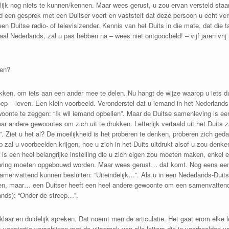
nlijk nog niets te kunnen/kennen. Maar wees gerust, u zou ervan versteld st
d een gesprek met een Duitser voert en vaststelt dat deze persoon u echt ve
en Duitse radio- of televisizender. Kennis van het Duits in die mate, dat die t
l Nederlands, zal u pas hebben na – wees niet ontgoocheld! – vijf jaren vrij 
ten?
rukken, om iets aan een ander mee te delen. Nu hangt de wijze waarop u iets d
ep – leven. Een klein voorbeeld. Veronderstel dat u iemand in het Nederlands 
oonte te zeggen: “Ik wil iemand opbellen”. Maar de Duitse samenleving is e
r andere gewoontes om zich uit te drukken. Letterlijk vertaald uit het Duits z
”. Ziet u het al? De moeilijkheid is het proberen te denken, proberen zich ge
p zal u voorbeelden krijgen, hoe u zich in het Duits uitdrukt alsof u zou denk
s een heel belangrijke instelling die u zich eigen zou moeten maken, enkel en
ervaring moeten opgebouwd worden. Maar wees gerust… dat komt. Nog eens een
samenvattend kunnen besluiten: “Uiteindelijk…”. Als u in een Nederlands-Duit
nden, maar… een Duitser heeft een heel andere gewoonte om een samenvattend b
lands): “Onder de streep…”.
aar en duidelijk spreken. Dat noemt men de articulatie. Het gaat erom elke le
jk venstertje verschijnen met de uitspraak van alle letters die in voorbeelden 