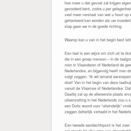
hoe meer u dat gevoel zal krijgen eige
gevorderd bent, zodra u per gelegenhei
veel meer verstaat van wat u hoort op e
gehanteerd kan worden als uw moedertaa
stap gaan we in de goede richting.
Waarop kan u van in het begin best let
Een taal is een wijze om zich uit te d
die in een groep mensen – in de taalgro
men in Vlaanderen of Nederland de gew
Nederlandse, en bijgevolg heeft men daa
volgt zeggen: “Ik wil iemand aanroepen
doet! Van in het begin van deze taalhul
vanuit de Vlaamse of Nederlandse. Dat i
Daarbij zal op de allereerste plaats 
uiteenzetting in het Nederlands zou u 
een Duits woord voor “uiteindelijk” vi
zeggen (letterlijk vertaald in het Neder
Een tweede aandachtspunt is het zeer kl
zal steeds bij elke stap een afzonderli