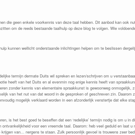
onen die geen enkele voorkennis van deze taal hebben. Dit aanbod kan ook nut
zitten om de reeds bestaande taalhulp op deze blog te volgen. Wie voldoende
ulp kunnen wellicht onderstaande inlichtingen helpen om te beslissen dergelij
edelijke termijn dermate Duits wil spreken en lezen/schrijven om u verstaanba
notie heeft van het Duits en al evenmin nog enige kennis heeft van spraakkun
eren zonder kennis van elementaire spraakkunst is gewoonweg onmogelijk, ze
elijk van het nut van dat woord in de gesproken of geschreven zin. Daarom za
nvoudig mogelijk verklaard worden in een afzonderlijk venstertje dat elke stap
leren, is het best goed te beseffen dat een ‘redelijke’ termijn nodig is om u in 
en ontvankelijkheid voor een vreemde taal. Daarom: heb veel geduld en laat u 
krijgen van… nergens te staan. Zulk persoonlijk gevoel is trouwens zeer bedr