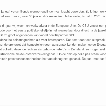
 1 januari verschillende nieuwe regelingen van kracht geworden. Zo krijgen we
d met een maand, naar 65 jaar en drie maanden. De bedoeling is dat in 2031 de 
 dit jaar vrij woon- en werkverkeer in de Europese Unie. De CSU vreest ee
de voor het eerste politieke relletje in het nieuwe jaar door direct na de jaar
t tot groot ongenoegen van vooral coalitiepartner SPD.
ezelfde belastingrechten als voor heteroparen. Dat komt door een uitspraak va
s met de grondwet dat homostellen geen aanspraak konden maken op de Ehegatt
volledig dezelfde rechten als gehuwde hetero’s in Duitsland: ze mogen niet a
lektronische ziektekostenverzekeringspas. Op de chip op deze pas staan voor
onisch patiëntendossier hebben het vooralsnog niet gehaald. De pas, met pasfo