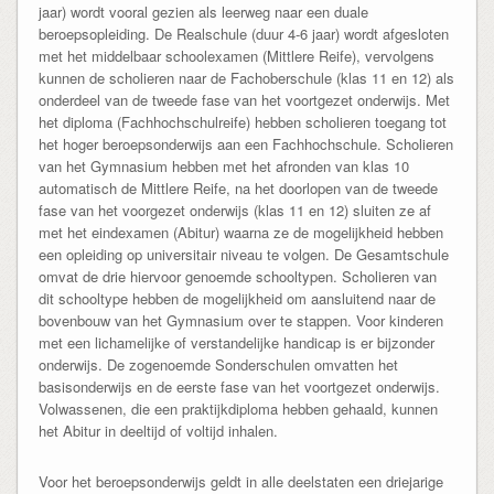
jaar) wordt vooral gezien als leerweg naar een duale
beroepsopleiding. De Realschule (duur 4-6 jaar) wordt afgesloten
met het middelbaar schoolexamen (Mittlere Reife), vervolgens
kunnen de scholieren naar de Fachoberschule (klas 11 en 12) als
onderdeel van de tweede fase van het voortgezet onderwijs. Met
het diploma (Fachhochschulreife) hebben scholieren toegang tot
het hoger beroepsonderwijs aan een Fachhochschule. Scholieren
van het Gymnasium hebben met het afronden van klas 10
automatisch de Mittlere Reife, na het doorlopen van de tweede
fase van het voorgezet onderwijs (klas 11 en 12) sluiten ze af
met het eindexamen (Abitur) waarna ze de mogelijkheid hebben
een opleiding op universitair niveau te volgen. De Gesamtschule
omvat de drie hiervoor genoemde schooltypen. Scholieren van
dit schooltype hebben de mogelijkheid om aansluitend naar de
bovenbouw van het Gymnasium over te stappen. Voor kinderen
met een lichamelijke of verstandelijke handicap is er bijzonder
onderwijs. De zogenoemde Sonderschulen omvatten het
basisonderwijs en de eerste fase van het voortgezet onderwijs.
Volwassenen, die een praktijkdiploma hebben gehaald, kunnen
het Abitur in deeltijd of voltijd inhalen.
Voor het beroepsonderwijs geldt in alle deelstaten een driejarige