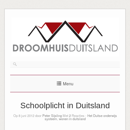
Menu
Schoolplicht in Duitsland
Op 8 juni 2012 door
Peter Sijsling
Met
2
Reacties -
Het Duitse onderwijs
systeem
,
wonen in duitsland