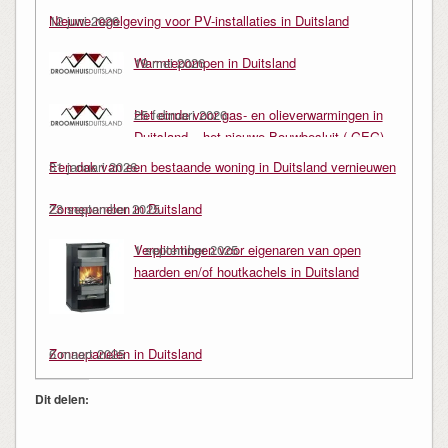
Nieuwe regelgeving voor PV-installaties in Duitsland
12 juni 2026
Warmtepompen in Duitsland
19 mei 2026
Het einde voor gas- en olieverwarmingen in
25 februari 2026
Duitsland – het nieuwe Bouwbesluit ( GEG)
Een dak van een bestaande woning in Duitsland vernieuwen
31 januari 2026
Zonnepanelen in Duitsland
23 september 2025
Verplichtingen voor eigenaren van open
1 september 2025
haarden en/of houtkachels in Duitsland
Zonnepanelen in Duitsland
6 maart 2025
Dit delen: