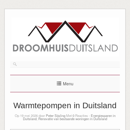
Menu
Warmtepompen in Duitsland
Op 19 mei 2026 door
Peter Sijsling
Met
0
Reacties -
Energiesparen in
Duitsland
,
Renovatie van bestaande woningen in Duitsland