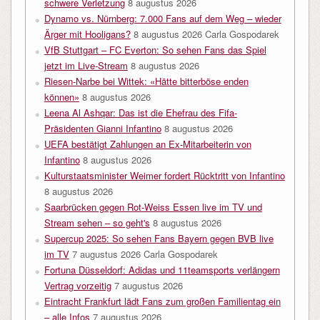
schwere Verletzung
8 augustus 2026
Dynamo vs. Nürnberg: 7.000 Fans auf dem Weg – wieder
Ärger mit Hooligans?
8 augustus 2026
Carla Gospodarek
VfB Stuttgart – FC Everton: So sehen Fans das Spiel
jetzt im Live-Stream
8 augustus 2026
Riesen-Narbe bei Wittek: «Hätte bitterböse enden
können»
8 augustus 2026
Leena Al Ashqar: Das ist die Ehefrau des Fifa-
Präsidenten Gianni Infantino
8 augustus 2026
UEFA bestätigt Zahlungen an Ex-Mitarbeiterin von
Infantino
8 augustus 2026
Kulturstaatsminister Weimer fordert Rücktritt von Infantino
8 augustus 2026
Saarbrücken gegen Rot-Weiss Essen live im TV und
Stream sehen – so geht's
8 augustus 2026
Supercup 2025: So sehen Fans Bayern gegen BVB live
im TV
7 augustus 2026
Carla Gospodarek
Fortuna Düsseldorf: Adidas und 11teamsports verlängern
Vertrag vorzeitig
7 augustus 2026
Eintracht Frankfurt lädt Fans zum großen Familientag ein
– alle Infos
7 augustus 2026