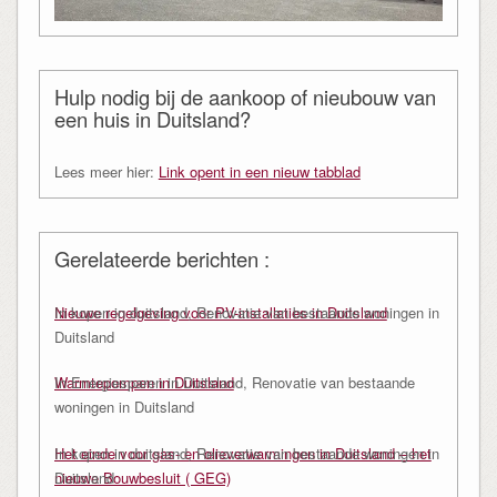
Hulp nodig bij de aankoop of nieubouw van
een huis in Duitsland?
Lees meer hier:
Link opent in een nieuw tabblad
Gerelateerde berichten :
Nieuwe regelgeving voor PV-installaties in Duitsland
In kopen in duitsland, Renovatie van bestaande woningen in
Duitsland
Warmtepompen in Duitsland
In Energiesparen in Duitsland, Renovatie van bestaande
woningen in Duitsland
Het einde voor gas- en olieverwarmingen in Duitsland – het
In kopen in duitsland, Renovatie van bestaande woningen in
nieuwe Bouwbesluit ( GEG)
Duitsland