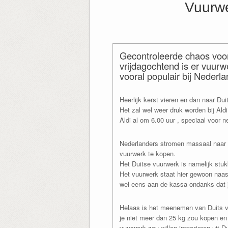
Vuurwe
Gecontroleerde chaos voo
vrijdagochtend is er vuurw
vooral populair bij Nederla
Heerlijk kerst vieren en dan naar Du
Het zal wel weer druk worden bij Ald
Aldi al om 6.00 uur , speciaal voor n
Nederlanders stromen massaal naar d
vuurwerk te kopen.
Het Duitse vuurwerk is namelijk stu
Het vuurwerk staat hier gewoon naa
wel eens aan de kassa ondanks dat je 
Helaas is het meenemen van Duits v
je niet meer dan 25 kg zou kopen en
vuurwerk zou willen importeren uit Du