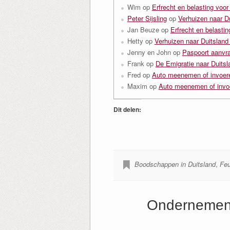
Wim
op
Erfrecht en belasting voor
Peter Sijsling
op
Verhuizen naar D
Jan Beuze
op
Erfrecht en belastin
Hetty
op
Verhuizen naar Duitsland
Jenny en John
op
Paspoort aanvra
Frank
op
De Emigratie naar Duitsl
Fred
op
Auto meenemen of invoere
Maxim
op
Auto meenemen of invoe
Dit delen:
Boodschappen in Duitsland
,
Feu
Ondernemen 