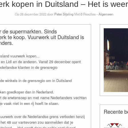
rk kopen in Duitsland – Het is weer
Op 28 december 2022 door
Peter Sijsling
Met
0
Reacties -
Algemeen
r de supermarkten. Sinds
erk te koop. Vuurwerk uit Duitsland is
nders.
itsland vuurwerk kopen...
i en Lidl en de anderen. Vanaf 29 december opent
ederlandse klanten in de grensregio
e winkels in de grensregio om in Duitsland
kken goedkoper dan in Nederland.
st de erwtensoep en met name Nederlanders vechten
vaak niet in een rij hoeft te staan.
Recente be
uurwerk over de Nederlandse grens verboden tenzij
 het 48 uur vantevoren zou aanmelden dat je
itsland.... Het wordt door de poltie oogluikend