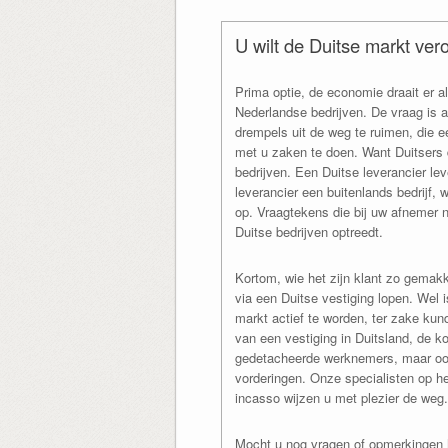
U wilt de Duitse markt ver
Prima optie, de economie draait er al
Nederlandse bedrijven. De vraag is al
drempels uit de weg te ruimen, die
met u zaken te doen. Want Duitsers 
bedrijven. Een Duitse leverancier le
leverancier een buitenlands bedrijf,
op. Vraagtekens die bij uw afnemer n
Duitse bedrijven optreedt.
Kortom, wie het zijn klant zo gemakke
via een Duitse vestiging lopen. Wel
markt actief te worden, ter zake kun
van een vestiging in Duitsland, de k
gedetacheerde werknemers, maar ook
vorderingen. Onze specialisten op h
incasso wijzen u met plezier de weg.
Mocht u nog vragen of opmerkingen h