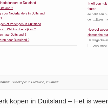
 Nederlanders in Duitsland
Ik wil een hui
uitsland ?
fouten
g voor Nederlanders in Duitsland
Je hebt een hu
 ?
de
[…]Lees m
gen of verlengen in Duitsland
and : Wat komt er kijken ?
Hoeveel wegen
n naar Duitsland ?
elektrische au
ren naar Duitsland ?
De wegenbelast
[…]Lees meer
erwerk
,
Goedkoper in Duitsland
,
vuurwerk
rk kopen in Duitsland – Het is weer