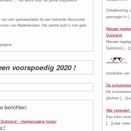
Ontwikkeling v
grensegio in
[
 van een parkeerplaats bij een bekende discounter
troom van Nederlanders, het aantal auto´s met gele
Nieuwe regelge
Duitsland
Nieuwe regelge
pagina..
Duitsland
[…]
een voorspoedig 2020 !
installatie va
De schoorstee
De schoorstee
plichten
[…]Le
e berichten:
Wat verandert 
Een klein over
n Duitsland – Veelgemaakte fouten
[…]Lees meer
d ?