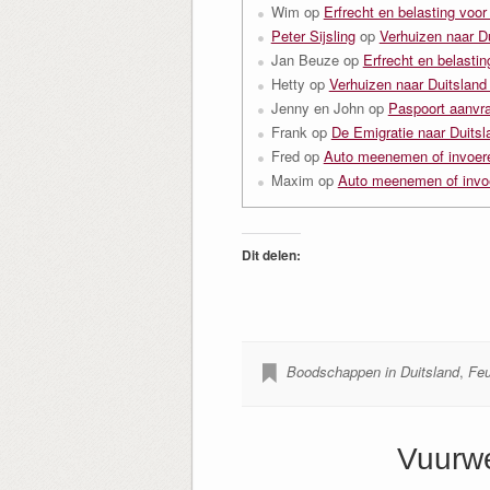
Wim
op
Erfrecht en belasting voor
Peter Sijsling
op
Verhuizen naar D
Jan Beuze
op
Erfrecht en belastin
Hetty
op
Verhuizen naar Duitsland
Jenny en John
op
Paspoort aanvra
Frank
op
De Emigratie naar Duitsl
Fred
op
Auto meenemen of invoere
Maxim
op
Auto meenemen of invoe
Dit delen:
Boodschappen in Duitsland
,
Feu
Vuurwe