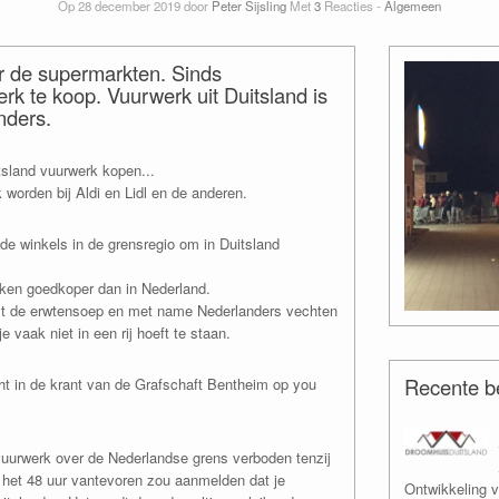
Op 28 december 2019 door
Peter Sijsling
Met
3
Reacties -
Algemeen
r de supermarkten. Sinds
erk te koop. Vuurwerk uit Duitsland is
nders.
itsland vuurwerk kopen...
worden bij Aldi en Lidl en de anderen.
e winkels in de grensregio om in Duitsland
kken goedkoper dan in Nederland.
st de erwtensoep en met name Nederlanders vechten
vaak niet in een rij hoeft te staan.
Recente be
cht in de krant van de Grafschaft Bentheim op you
uurwerk over de Nederlandse grens verboden tenzij
 het 48 uur vantevoren zou aanmelden dat je
Ontwikkeling v