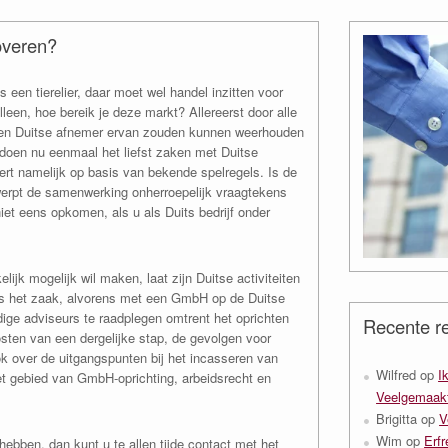
overen?
s een tierelier, daar moet wel handel inzitten voor
leen, hoe bereik je deze markt? Allereerst door alle
 een Duitse afnemer ervan zouden kunnen weerhouden
doen nu eenmaal het liefst zaken met Duitse
vert namelijk op basis van bekende spelregels. Is de
 werpt de samenwerking onherroepelijk vraagtekens
iet eens opkomen, als u als Duits bedrijf onder
lijk mogelijk wil maken, laat zijn Duitse activiteiten
 is het zaak, alvorens met een GmbH op de Duitse
dige adviseurs te raadplegen omtrent het oprichten
Recente re
osten van een dergelijke stap, de gevolgen voor
 over de uitgangspunten bij het incasseren van
Wilfred
op
I
et gebied van GmbH-oprichting, arbeidsrecht en
Veelgemaakt
Brigitta
op
V
Wim
op
Erfr
ebben, dan kunt u te allen tijde contact met het