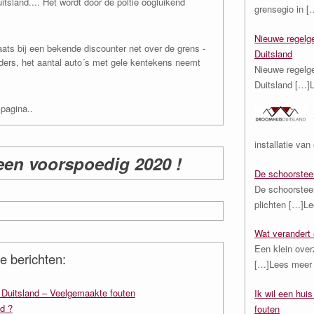
itsland.... Het wordt door de poltie oogluikend
grensegio in
[
Nieuwe regelge
ats bij een bekende discounter net over de grens -
Duitsland
ers, het aantal auto´s met gele kentekens neemt
Nieuwe regelge
Duitsland
[…]
pagina..
installatie va
een voorspoedig 2020 !
De schoorstee
De schoorstee
plichten
[…]Le
Wat verandert 
Een klein over
e berichten:
[…]Lees meer
n Duitsland – Veelgemaakte fouten
Ik wil een hui
d ?
fouten