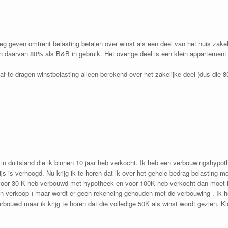
g geven omtrent belasting betalen over winst als een deel van het huis zakel
n daarvan 80% als B&B in gebruik. Het overige deel is een klein appartemen
f te dragen winstbelasting alleen berekend over het zakelijke deel (dus die 
 in duitsland die ik binnen 10 jaar heb verkocht. Ik heb een verbouwingshyp
js is verhoogd. Nu krijg ik te horen dat ik over het gehele bedrag belasting mo
oor 30 K heb verbouwd met hypotheek en voor 100K heb verkocht dan moet ik
en verkoop ) maar wordt er geen rekeneing gehouden met de verbouwing . Ik 
bouwd maar ik krijg te horen dat die volledige 50K als winst wordt gezien. Kl