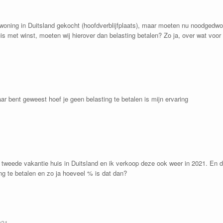
woning in Duitsland gekocht (hoofdverblijfplaats), maar moeten nu noodgedw
uis met winst, moeten wij hierover dan belasting betalen? Zo ja, over wat vo
aar bent geweest hoef je geen belasting te betalen is mijn ervaring
 tweede vakantie huis in Duitsland en ik verkoop deze ook weer in 2021. En d
ng te betalen en zo ja hoeveel % is dat dan?
021