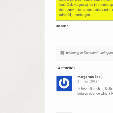
fout. Ook mogen wij de informatie op
die u zoekt niet op onze site vinden
adres blijft verborgen.
Dit delen:
belasting in Duitsland
,
verkopen
14 reacties
marga van kooij
21 maart 2022
Ik heb mijn huis in Duit
betalen over de winst? P