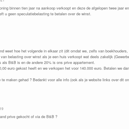
ning binnen tien jaar na aankoop verkoopt en deze de afgelopen twee jaar en 
eft u geen speculatiebelasting te betalen over de winst.
nd weet hoe het volgende in elkaar zit (dit omdat we, zelfs van boekhouders, 
 van belasting over winst als je een huis verkoopt wat deels zakelijk (Gewerbe
is als B&B is en de andere 20% is ons prive appartement.
00,00 euro gekost heeft en we verkopen het voor 140.000 euro. Betalen we da
te maken gehad ? Bedankt voor alle info (ook als je website links over dit o
019
pand prive gekocht of via de B&B ?