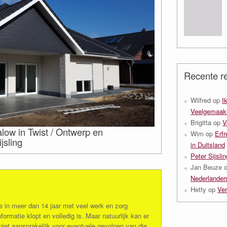
Recente re
Wilfred
op
I
Veelgemaakt
Brigitta
op
V
ow in Twist / Ontwerp en
Wim
op
Erfr
jsling
in Duitsland
Peter Sijslin
Jan Beuze
Nederlanders
Hetty
op
Ver
e in meer dan 14 jaar met veel werk en zorg
formatie klopt en volledig is. Maar natuurlijk kan er
n niet aansprakelijk voor eventuele gevolgen van die