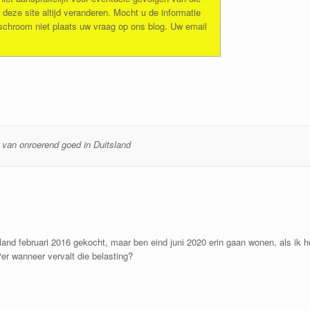
 deze site altijd veranderen. Mocht u de informatie
 schroom niet plaats uw vraag op ons blog. Uw email
 van onroerend goed in Duitsland
sland februari 2016 gekocht, maar ben eind juni 2020 erin gaan wonen, als ik 
er wanneer vervalt die belasting?