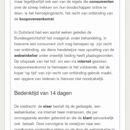
maar tegelijkertijd ook een van de regels die
consumenten
over de streep trekken om hun boodschappen online te
doen, is het herroepingsrecht, het recht van ontbinding van
de
koopovereenkomst
.
In Duitsland had een aantal weken geleden de
Bundesgerichtshof het vraagstuk onder behandeling, in
hoeverre een consument zich mag beroepen op zijn recht
van ontbinding, als diens handelwijze naar opvatting van de
webwinkelier
onder oneerlijk beding heeft plaatsgevonden.
De uitspraak van het hof: om een via
internet
gesloten
koopovereenkomst te herroepen is het voldoende, dat de
koper “op tijd” van zijn recht van ontbinding gebruik maakt,
een opgave van redenen is hiervoor niet noodzakelijk.
Bedenktijd van 14 dagen
De toedracht: de
eiser
bestelt bij de gedaagde, een
webwinkelier, via internet twee matrassen, die per
ommegaande worden geleverd en die de
klant
aanvankelijk
ook betaalt. Door vervolgens te verwijzen naar een
goedkopere aanbieding elders en de door de webwinkelier in