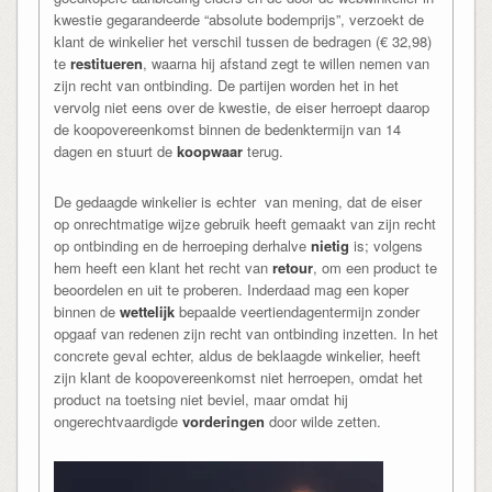
kwestie gegarandeerde “absolute bodemprijs”, verzoekt de
klant de winkelier het verschil tussen de bedragen (€ 32,98)
te
restitueren
, waarna hij afstand zegt te willen nemen van
zijn recht van ontbinding. De partijen worden het in het
vervolg niet eens over de kwestie, de eiser herroept daarop
de koopovereenkomst binnen de bedenktermijn van 14
dagen en stuurt de
koopwaar
terug.
De gedaagde winkelier is echter van mening, dat de eiser
op onrechtmatige wijze gebruik heeft gemaakt van zijn recht
op ontbinding en de herroeping derhalve
nietig
is; volgens
hem heeft een klant het recht van
retour
, om een product te
beoordelen en uit te proberen. Inderdaad mag een koper
binnen de
wettelijk
bepaalde veertiendagentermijn zonder
opgaaf van redenen zijn recht van ontbinding inzetten. In het
concrete geval echter, aldus de beklaagde winkelier, heeft
zijn klant de koopovereenkomst niet herroepen, omdat het
product na toetsing niet beviel, maar omdat hij
ongerechtvaardigde
vorderingen
door wilde zetten.