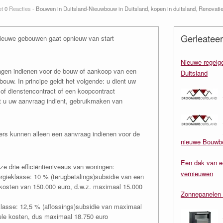
et
0
Reacties -
Bouwen in Duitsland-Nieuwbouw in Duitsland
,
kopen in duitsland
,
Renovatie
Gerleateer
 nieuwe gebouwen gaat opnieuw van start
Nieuwe regelge
agen indienen voor de bouw of aankoop van een
Duitsland
ebouw. In principe geldt het volgende: u dient uw
 of dienstencontract of een koopcontract
at u uw aanvraag indient, gebruikmaken van
ers kunnen alleen een aanvraag indienen voor de
nieuwe Bouwbe
Een dak van e
 drie efficiëntieniveaus van woningen:
vernieuwen
rgieklasse: 10 % (terugbetalings)subsidie van een
kosten van 150.000 euro, d.w.z. maximaal 15.000
Zonnepanelen 
lasse: 12,5 % (aflossings)subsidie van maximaal
ele kosten, dus maximaal 18.750 euro