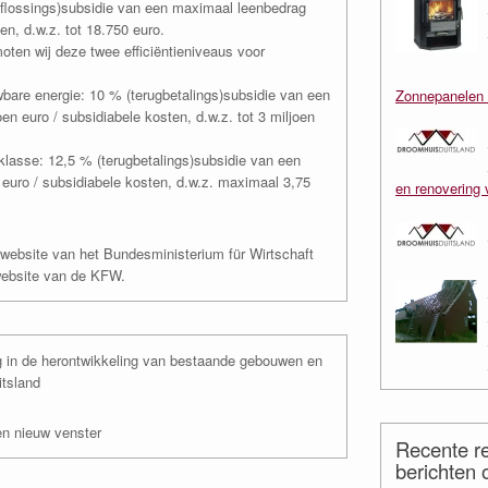
(aflossings)subsidie van een maximaal leenbedrag
en, d.w.z. tot 18.750 euro.
oten wij deze twee efficiëntieniveaus voor
wbare energie: 10 % (terugbetalings)subsidie van een
Zonnepanelen 
 euro / subsidiabele kosten, d.w.z. tot 3 miljoen
lasse: 12,5 % (terugbetalings)subsidie van een
euro / subsidiabele kosten, d.w.z. maximaal 3,75
en renovering 
 website van het Bundesministerium für Wirtschaft
ebsite van de KFW.
g in de herontwikkeling van bestaande gebouwen en
itsland
en nieuw venster
Recente re
berichten 