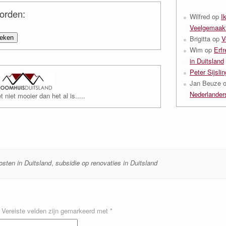
oorden:
Wilfred
op
I
Veelgemaakt
Brigitta
op
V
Wim
op
Erfr
in Duitsland
Peter Sijslin
Jan Beuze
Nederlanders
 niet mooier dan het al is.....
osten in Duitsland
,
subsidie op renovaties in Duitsland
Vereiste velden zijn gemarkeerd met
*