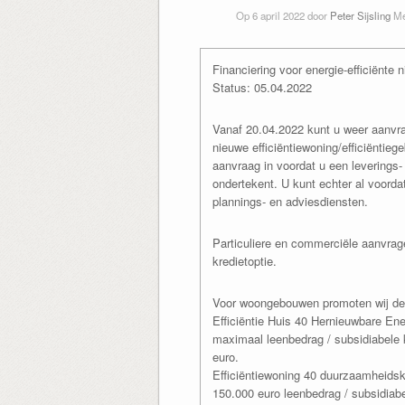
Op 6 april 2022 door
Peter Sijsling
M
Financiering voor energie-efficiënte
Status: 05.04.2022
Vanaf 20.04.2022 kunt u weer aanvr
nieuwe efficiëntiewoning/efficiëntieg
aanvraag in voordat u een leverings-
ondertekent. U kunt echter al voord
plannings- en adviesdiensten.
Particuliere en commerciële aanvrag
kredietoptie.
Voor woongebouwen promoten wij deze
Efficiëntie Huis 40 Hernieuwbare Ene
maximaal leenbedrag / subsidiabele 
euro.
Efficiëntiewoning 40 duurzaamheidsk
150.000 euro leenbedrag / subsidiab