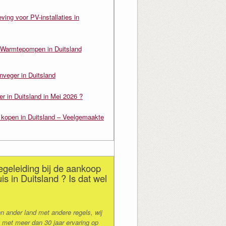
ving voor PV-installaties in
Warmtepompen in Duitsland
nveger in Duitsland
er in Duitsland in Mei 2026 ?
s kopen in Duitsland – Veelgemaakte
geleiding bij de aankoop
is in Duitsland ? Is dat wel
en ander land met andere regels, wij
 met meer dan 30 jaar ervaring op