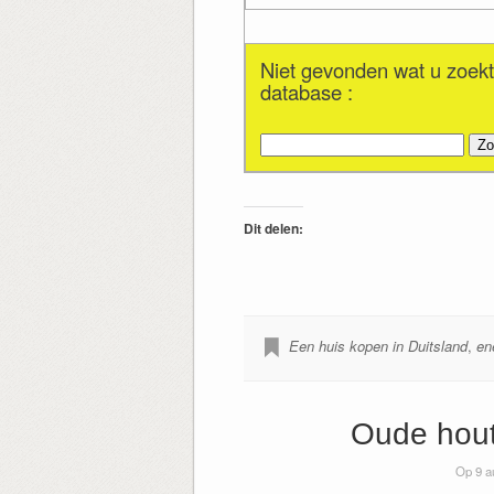
Niet gevonden wat u zoekt
database :
Zoeken
naar:
Dit delen:
Een huis kopen in Duitsland
,
en
Oude hout
Op 9 a