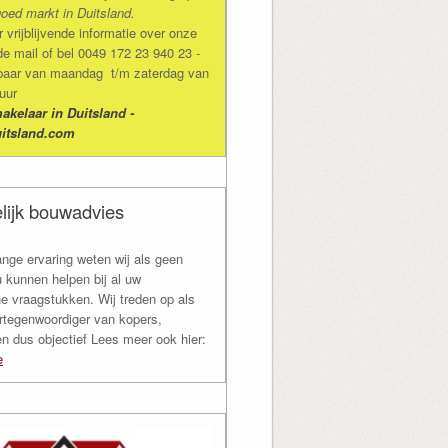
oed markt in Duitsland.
vrijblijvende informatie over onze
de mail of bel 0049 172 23 940 23 -
ikbaar van maandag t/m zaterdag van
 uur
kelaar in Duitsland -
itsland.com
lijk bouwadvies
ange ervaring weten wij als geen
u kunnen helpen bij al uw
e vraagstukken. Wij treden op als
rtegenwoordiger van kopers,
en dus objectief Lees meer ook hier:
e