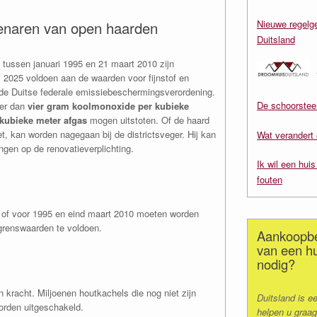
Nieuwe regelge
genaren van open haarden
Duitsland
tussen januari 1995 en 21 maart 2010 zijn
i 2025 voldoen aan de waarden voor fijnstof en
 de Duitse federale emissiebeschermingsverordening.
De schoorstee
eer dan
vier gram koolmonoxide per kubieke
 kubieke meter afgas
mogen uitstoten. Of de haard
, kan worden nagegaan bij de districtsveger. Hij kan
Wat verandert 
ngen op de renovatieverplichting.
Ik wil een hui
fouten
n of voor 1995 en eind maart 2010 moeten worden
grenswaarden te voldoen.
Aankoopbe
van een hu
nodig?
 kracht. Miljoenen houtkachels die nog niet zijn
Duitsland is e
rden uitgeschakeld.
helpen u graag