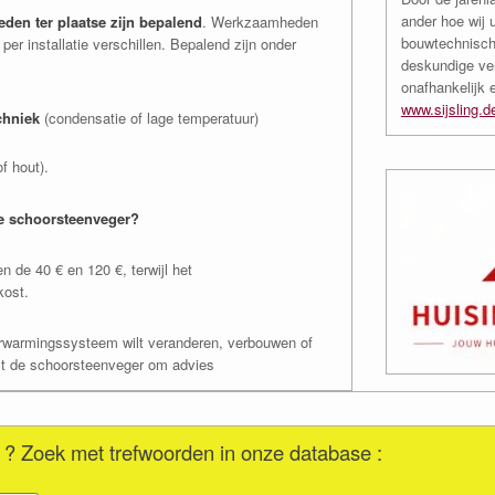
ander hoe wij 
den ter plaatse zijn bepalend
. Werkzaamheden
bouwtechnisch
er installatie verschillen. Bepalend zijn onder
deskundige ve
onafhankelijk 
www.sijsling.d
chniek
(condensatie of lage temperatuur)
of hout).
de schoorsteenveger?
 de 40 € en 120 €, terwijl het
kost.
erwarmingssysteem wilt veranderen, verbouwen of
rst de schoorsteenveger om advies
 ? Zoek met trefwoorden in onze database :