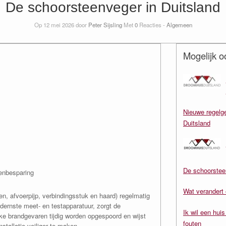
De schoorsteenveger in Duitsland
Op 12 mei 2026 door
Peter Sijsling
Met
0
Reacties -
Algemeen
Mogelijk o
Nieuwe regelge
Duitsland
De schoorstee
enbesparing
Wat verandert 
en, afvoerpijp, verbindingsstuk en haard) regelmatig
dernste meet- en testapparatuur, zorgt de
Ik wil een hui
ke brandgevaren tijdig worden opgespoord en wijst
fouten
stallatie veiliger te maken.