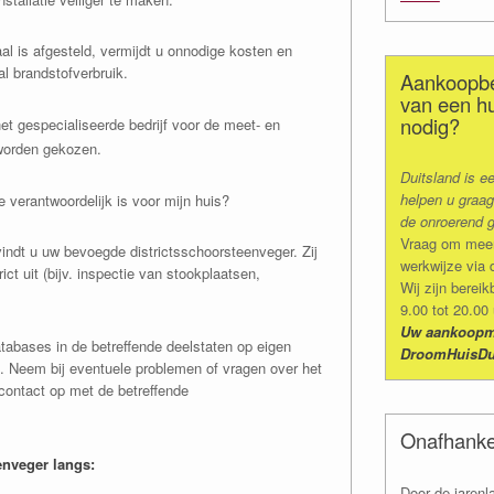
al is afgesteld, vermijdt u onnodige kosten en
al brandstofverbruik.
Aankoopbe
van een hu
nodig?
t gespecialiseerde bedrijf voor de meet- en
worden gekozen.
Duitsland is e
helpen u graag
 verantwoordelijk is voor mijn huis?
de onroerend g
Vraag om meer 
indt u uw bevoegde districtsschoorsteenveger. Zij
werkwijze via 
rict uit (bijv. inspectie van stookplaatsen,
Wij zijn bere
9.00 tot 20.00
Uw aankoopma
abases in de betreffende deelstaten op eigen
DroomHuisDu
. Neem bij eventuele problemen of vragen over het
ontact op met de betreffende
Onafhanke
nveger langs:
Door de jarenl