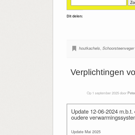
Zoeken
naar:
Dit delen:
houtkachels
,
Schoorsteenveger 
Verplichtingen v
Op 1 september 2025 door
Peter
Update 12-06-2024 m.b.t. 
oudere verwarmingssyst
Update Mai 2025