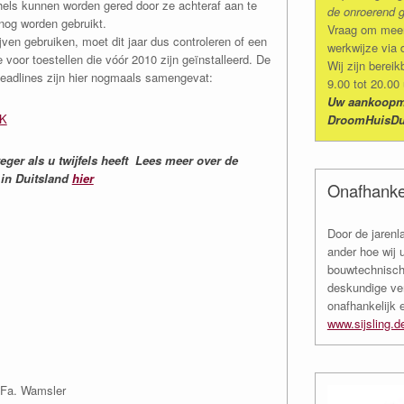
chels kunnen worden gered door ze achteraf aan te
de onroerend g
og worden gebruikt.
Vraag om meer 
ijven gebruiken, moet dit jaar dus controleren of een
werkwijze via 
voor toestellen die vóór 2010 zijn geïnstalleerd. De
Wij zijn bere
eadlines zijn hier nogmaals samengevat:
9.00 tot 20.00
Uw aankoopma
NK
DroomHuisDu
eger als u twijfels heeft Lees meer over de
 in Duitsland
hier
Onafhanke
Door de jarenl
ander hoe wij 
bouwtechnisch
deskundige ve
onafhankelijk 
www.sijsling.d
 Fa. Wamsler