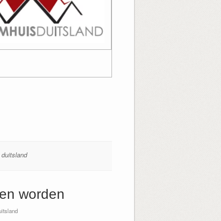
 duitsland
gen worden
itsland