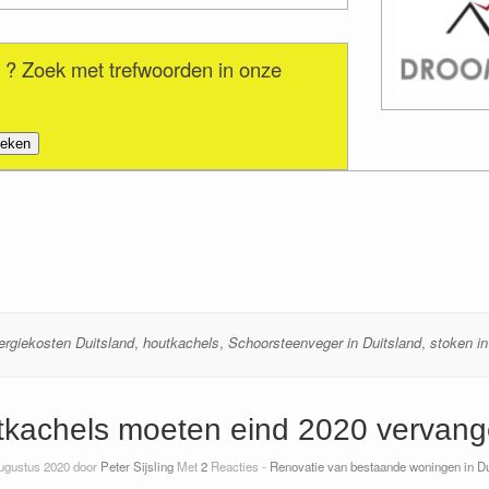
 ? Zoek met trefwoorden in onze
ergiekosten Duitsland
,
houtkachels
,
Schoorsteenveger in Duitsland
,
stoken in
kachels moeten eind 2020 vervan
ugustus 2020 door
Peter Sijsling
Met
2
Reacties -
Renovatie van bestaande woningen in Du