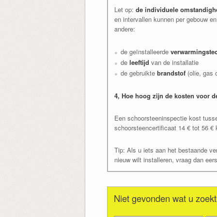
Let op:
de individuele omstandighe
en intervallen kunnen per gebouw en p
andere:
de geïnstalleerde
verwarmingste
de
leeftijd
van de installatie
de gebruikte
brandstof
(olie, gas 
4, Hoe hoog zijn de kosten voor 
Een schoorsteeninspectie kost tussen
schoorsteencertificaat 14 € tot 56 € 
Tip: Als u iets aan het bestaande v
nieuw wilt installeren, vraag dan ee
Niet gevonden wat u zoekt