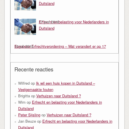
Duitsland
Erfrecht en belasting voor Nederlanders in
17 juni 2016
Duitsland
Europese Erfrechtverordening – Wat verandert er op 17
10 juli 2015
augustus 2015
Recente reacties
Wilfred
op
Ik wil een huis kopen in Duitsland –
Veelgemaakte fouten
Brigitta
op
Verhuizen naar Duitsland ?
Wim
op
Erfrecht en belasting voor Nederlanders in
Duitsland
Peter Sijsling
op
Verhuizen naar Duitsland ?
Jan Beuze
op
Erfrecht en belasting voor Nederlanders in
Duitsland