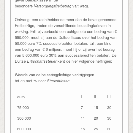
besondere
Versorgungsfreibetrag
valt weg).
Ontvangt een rechthebbende meer dan de bovengenoemde
Freibeträge, treden de verschillende belastingtarieven in
werking. Erft bijvoorbeeld een echtgenote een bedrag van €
550.000, moet zij aan de Duitse fiscus over het bedrag van
50.000 euro 7% successierechten betalen. Erft een kind
een bedrag van € 6 miljoen, moet hij of zij over het bedrag
van 5.600.000 euro 30% aan successierechten betalen. De
Duitse
Erbschaftssteuer
kent de hier volgende heffingen:
Waarde van de belastingplichtige verkrijgingen
tot en met % naar
Steuerklasse
euro
I
II
III
75.000
7
15
30
300.000
11
20
30
600.000
15
25
30