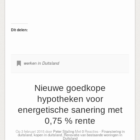
Dit delen:
werken in Duitsland
Nieuwe goedkope
hypotheken voor
energetische sanering met
0,75 % rente
Op 3 februari 2015 door
Peter Sijsling
Met
0
Reacties -
Financiering in
duitsland
,
kopen in duitsland
,
Renovatie van bestaande woningen in
Duitsland