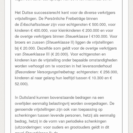
Het Duitse successierecht kent voor de diverse verkrijgers
vrijstellingen. De Persönliche Freibeträge binnen
de
Erbschaftssteuer
zijn voor echtgenoten € 500.000, voor
kinderen € 400.000, voor kleinkinderen € 200.000 en voor
de overige verkrijgers binnen
Steuerklasse
I €100.000. Voor
broers en zussen (
Steuerklasse
II) liggen de vrijstellingen
bij € 20.000. Dezelfde som geldt voor de overige verkrijgers
van
Steuerklasse
III (€ 20.000). Voor echtgenoten en
kinderen kan de vrijstelling onder bepaalde omstandigheden
worden verhoogd om te voorzien in het levensonderhoud
(
Besonderer Versorgungsfreibetrag
: echtgenoten: € 256.000,
kinderen al naar gelang hun leeftijd tussen € 10.300 en €
52.000).
In Duitsland kunnen bovenstaande bedragen na een
overlijden eenmalig belastingvrij worden overgedragen. De
genoemde vrijstellingen zijn ook van toepassing op
schenkingen tussen levende personen, hetzij als eenmalig
bedrag, hetzij in de vorm van periodieke schenkingen
(uitzonderingen: voor ouders en grootouders geldt in dit
geval
Steuerklasse
II; de