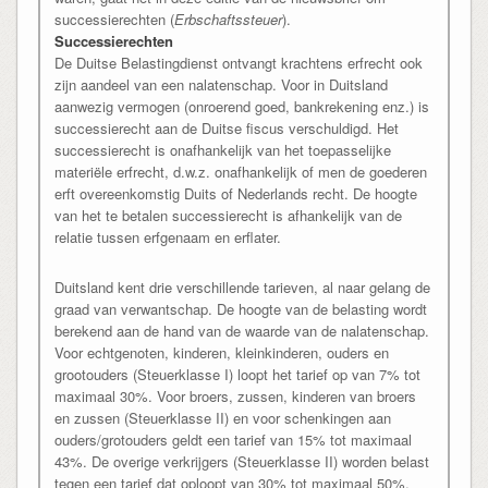
successierechten (
Erbschaftssteuer
).
Successierechten
De Duitse Belastingdienst ontvangt krachtens erfrecht ook
zijn aandeel van een nalatenschap. Voor in Duitsland
aanwezig vermogen (onroerend goed, bankrekening enz.) is
successierecht aan de Duitse fiscus verschuldigd. Het
successierecht is onafhankelijk van het toepasselijke
materiële erfrecht, d.w.z. onafhankelijk of men de goederen
erft overeenkomstig Duits of Nederlands recht. De hoogte
van het te betalen successierecht is afhankelijk van de
relatie tussen erfgenaam en erflater.
Duitsland kent drie verschillende tarieven, al naar gelang de
graad van verwantschap. De hoogte van de belasting wordt
berekend aan de hand van de waarde van de nalatenschap.
Voor echtgenoten, kinderen, kleinkinderen, ouders en
grootouders (Steuerklasse I) loopt het tarief op van 7% tot
maximaal 30%. Voor broers, zussen, kinderen van broers
en zussen (Steuerklasse II) en voor schenkingen aan
ouders/grotouders geldt een tarief van 15% tot maximaal
43%. De overige verkrijgers (Steuerklasse II) worden belast
tegen een tarief dat oploopt van 30% tot maximaal 50%.