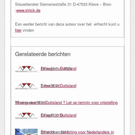
Steuerberater Siemensstraße 31 D-47533 Kleve – Bron
:
www.strick.de
Een eerder bericht van deze auteur over het erfrecht kunt u
hier
vinden
Gerelateerde berichten
Erfrecht in Duitsland
18 augustus 2024
Erfrecht in Duitsland
5 mei 2023
Woning geerfd in Duitsland ? Let op termijn voor vrijstelling
13 augustus 2019
erfbelasting
Erfrecht in Duitsland
13 april 2019
Erfrecht en belasting voor Nederlanders in
30 oktober 2017