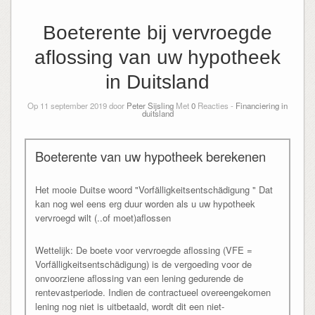
Boeterente bij vervroegde
aflossing van uw hypotheek
in Duitsland
Op 11 september 2019 door
Peter Sijsling
Met
0
Reacties -
Financiering in
duitsland
Boeterente van uw hypotheek berekenen
Het mooie Duitse woord "Vorfälligkeitsentschädigung " Dat
kan nog wel eens erg duur worden als u uw hypotheek
vervroegd wilt (..of moet)aflossen
Wettelijk: De boete voor vervroegde aflossing (VFE =
Vorfälligkeitsentschädigung) is de vergoeding voor de
onvoorziene aflossing van een lening gedurende de
rentevastperiode. Indien de contractueel overeengekomen
lening nog niet is uitbetaald, wordt dit een niet-