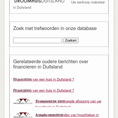
Uw aankoop makelaar
in Duitsland
Zoek met trefwoorden in onze database
Zoeken
naar:
Gerelateerde oudere berichten over
financieren in Duitsland
Financiering van een huis in Duitsland ?
28 juni 2024
Financiering van een huis in Duitsland ?
26 juli 2023
Boeterente bij vervroegde aflossing van uw
11 september 2019
hypotheek in Duitsland
Actuele rentenstanden van hypotheken in
8 september 2019