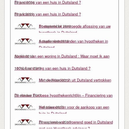
Financiering van een huis in Duitsland ?
28 juni 2024
Financiering van een huis in Duitsland ?
26 juli 2023
Boeterente bij vervroegde aflossing van uw
11 september 2019
hypotheek in Duitsland
Actuele rentenstanden van hypotheken in
8 september 2019
Duitsland
Aankoop van een woning in Duitsland : Waar moet ik aan
20 juli 2019
denken ?
100% financiering van een huis in Duitsland ?
14 februari 2019
Met de Noorderzon uit Duitsland vertrokken
15 november 2017
….
De nieuwe Europese hypothekenrichtlijn – Financiering van
27 oktober 2017
een huis in Duitsland
Het stappenplan voor de aankoop van een
9 oktober 2017
huis in Duitsland
Financieren van onroerend goed in Duitsland
20 september 2017
met een Hypotheek adviseur ?