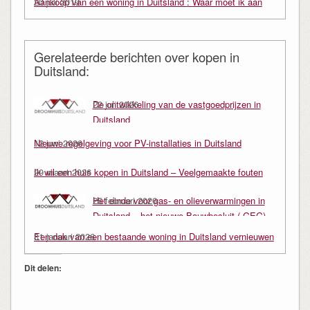
Aankoop van een woning in Duitsland : Waar moet ik aan
20 juli 2019
denken ?
Gerelateerde berichten over kopen in
Duitsland:
De ontwikkeling van de vastgoedprijzen in
22 juli 2026
Duitsland
Nieuwe regelgeving voor PV-installaties in Duitsland
12 juni 2026
Ik wil een huis kopen in Duitsland – Veelgemaakte fouten
29 maart 2026
Het einde voor gas- en olieverwarmingen in
25 februari 2026
Duitsland – het nieuwe Bouwbesluit ( GEG)
Een dak van een bestaande woning in Duitsland vernieuwen
31 januari 2026
Dit delen: