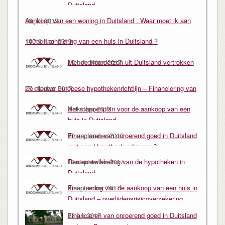
Duitsland
Aankoop van een woning in Duitsland : Waar moet ik aan
20 juli 2019
denken ?
100% financiering van een huis in Duitsland ?
14 februari 2019
Met de Noorderzon uit Duitsland vertrokken
15 november 2017
….
De nieuwe Europese hypothekenrichtlijn – Financiering van
27 oktober 2017
een huis in Duitsland
Het stappenplan voor de aankoop van een
9 oktober 2017
huis in Duitsland
Financieren van onroerend goed in Duitsland
20 september 2017
met een Hypotheek adviseur ?
Renteontwikkeling van de hypotheken in
10 september 2017
Duitsland
Financiering van de aankoop van een huis in
9 september 2017
Duitsland – overlijdensrisicoverzekering
koppelen aan je hypotheek
Financieren van onroerend goed in Duitsland
28 juli 2017