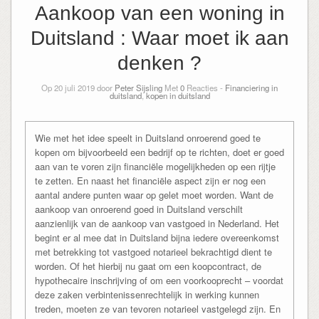
Aankoop van een woning in
Duitsland : Waar moet ik aan
denken ?
Op 20 juli 2019 door
Peter Sijsling
Met
0
Reacties -
Financiering in
duitsland
,
kopen in duitsland
Wie met het idee speelt in Duitsland onroerend goed te
kopen om bijvoorbeeld een bedrijf op te richten, doet er goed
aan van te voren zijn financiële mogelijkheden op een rijtje
te zetten. En naast het financiële aspect zijn er nog een
aantal andere punten waar op gelet moet worden. Want de
aankoop van onroerend goed in Duitsland verschilt
aanzienlijk van de aankoop van vastgoed in Nederland. Het
begint er al mee dat in Duitsland bijna iedere overeenkomst
met betrekking tot vastgoed notarieel bekrachtigd dient te
worden. Of het hierbij nu gaat om een koopcontract, de
hypothecaire inschrijving of om een voorkooprecht – voordat
deze zaken verbintenissenrechtelijk in werking kunnen
treden, moeten ze van tevoren notarieel vastgelegd zijn. En