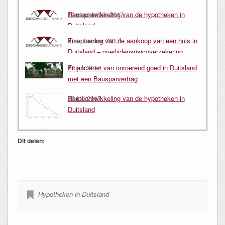
Renteontwikkeling van de hypotheken in
10 september 2017
Duitsland
Financiering van de aankoop van een huis in
9 september 2017
Duitsland – overlijdensrisicoverzekering
koppelen aan je hypotheek
Financieren van onroerend goed in Duitsland
28 juli 2017
met een Bausparvertrag
Renteontwikkeling van de hypotheken in
26 juli 2017
Duitsland
Dit delen:
Hypotheken in Duitsland