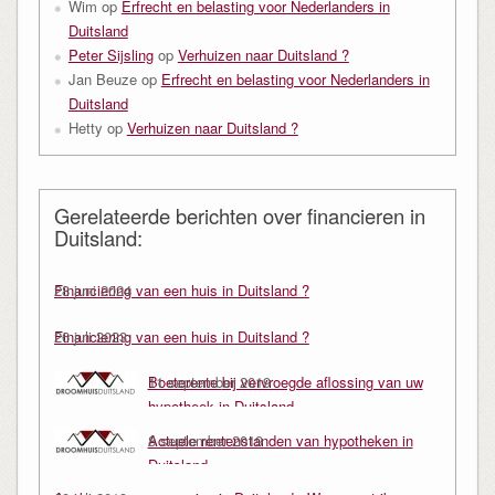
Wim
op
Erfrecht en belasting voor Nederlanders in
Duitsland
Peter Sijsling
op
Verhuizen naar Duitsland ?
Jan Beuze
op
Erfrecht en belasting voor Nederlanders in
Duitsland
Hetty
op
Verhuizen naar Duitsland ?
Gerelateerde berichten over financieren in
Duitsland:
Financiering van een huis in Duitsland ?
28 juni 2024
Financiering van een huis in Duitsland ?
26 juli 2023
Boeterente bij vervroegde aflossing van uw
11 september 2019
hypotheek in Duitsland
Actuele rentenstanden van hypotheken in
8 september 2019
Duitsland