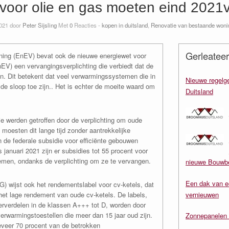
 voor olie en gas moeten eind 2021
021 door
Peter Sijsling
Met
0
Reacties -
kopen in duitsland
,
Renovatie van bestaande wonin
Gerleateer
ning (EnEV) bevat ook de nieuwe energiewet voor
V) een vervangingsverplichting die verbiedt dat de
ijn. Dit betekent dat veel verwarmingssystemen die in
Nieuwe regelge
 de sloop toe zijn.. Het is echter de moeite waard om
Duitsland
 werden getroffen door de verplichting om oude
oesten dit lange tijd zonder aantrekkelijke
 de federale subsidie voor efficiënte gebouwen
 januari 2021 zijn er subsidies tot 55 procent voor
men, ondanks de verplichting om ze te vervangen.
nieuwe Bouwbe
Een dak van e
) wijst ook het rendementslabel voor cv-ketels, dat
vernieuwen
 het lage rendement van oude cv-ketels. De labels,
derverdelen in de klassen A+++ tot D, worden door
rwarmingstoestellen die meer dan 15 jaar oud zijn.
Zonnepanelen 
eveer 70 procent van de betrokken