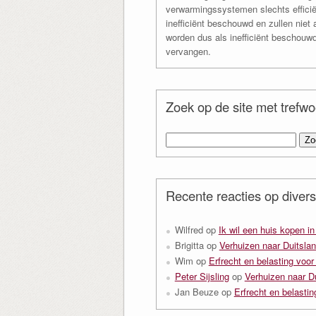
verwarmingssystemen slechts efficiën
inefficiënt beschouwd en zullen niet 
worden dus als inefficiënt beschouw
vervangen.
Zoek op de site met trefw
Zoeken
naar:
Recente reacties op divers
Wilfred
op
Ik wil een huis kopen i
Brigitta
op
Verhuizen naar Duitslan
Wim
op
Erfrecht en belasting voor
Peter Sijsling
op
Verhuizen naar D
Jan Beuze
op
Erfrecht en belastin