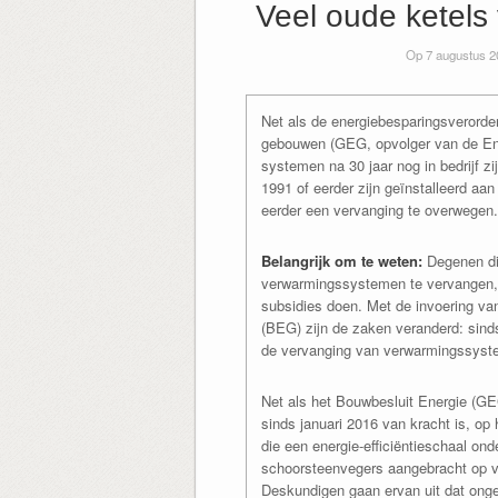
Veel oude ketels
Op 7 augustus 2
Net als de energiebesparingsverorde
gebouwen (GEG, opvolger van de EnE
systemen na 30 jaar nog in bedrijf z
1991 of eerder zijn geïnstalleerd aan
eerder een vervanging te overwegen.
Belangrijk om te weten:
Degenen die
verwarmingssystemen te vervangen, m
subsidies doen. Met de invoering van
(BEG) zijn de zaken veranderd: sinds
de vervanging van verwarmingssyste
Net als het Bouwbesluit Energie (GEG
sinds januari 2016 van kracht is, op
die een energie-efficiëntieschaal on
schoorsteenvegers aangebracht op ve
Deskundigen gaan ervan uit dat ong