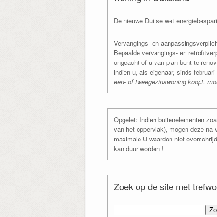
De nieuwe Duitse wet energiebespar
Vervangings- en aanpassingsverplic
Bepaalde vervangings- en retrofitver
ongeacht of u van plan bent te renov
indien u, als eigenaar, sinds februa
een- of tweegezinswoning koopt, moe
Opgelet: Indien buitenelementen zo
van het oppervlak), mogen deze na 
maximale U-waarden niet overschrijde
kan duur worden !
Zoek op de site met trefw
Zoeken