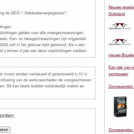
Nieuwe regelge
ing de GEG \" Gebäudeenergiegesetz\"
Duitsland
htingen
plichtingen gelden voor alle meergezinswoningen,
eren. Een- en tweegezinswoningen zijn vrijgesteld
ri 2002 zelf in het gebouw hebt gewoond.
Als u een
t u binnen 2 jaar aan deze verplichtingen voldoen.
nieuwe Bouwbe
Een dak van e
als muren worden vernieuwd of gerenoveerd (>10 %
vernieuwen
voltooiing van de werkzaamheden de voorgeschreven
n. Dit kan latere isolatie noodzakelijk maken en
Zonnepanelen 
oorden:
Zonnepanelen 