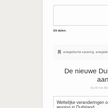
Dit delen:
energetische sanering
,
energiek
De nieuwe Dui
aan
Op 30 mei 202
Wettelijke veranderingen 
woning in Duitsland