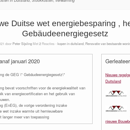
osten in Duitsland
,
Stookkosten
,
verwarming
we Duitse wet energiebesparing , h
Gebäudeenergiegesetz
2021 door
Peter Sijsling
Met
2
Reacties -
kopen in duitsland
,
Renovatie van bestaande wonin
anaf januari 2020
Gerleateer
ing de GEG \" Gebäudeenergiegesetz\"
Nieuwe regelge
Duitsland
g bevat voorschriften voor de energiekwaliteit van
ik van energiecertificaten en het gebruik van
ouwen.
ng (EnEG), de vorige verordening inzake
e wet inzake warmte uit hernieuwbare
t langer meer van toepassing
nieuwe Bouwbe